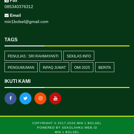
Fax
085340376312
Email
min1bolsel@gmail.com
TAGS
PENULIAS : SRI RAHMAYANTI
SEKILAS INFO
PENGUMUMAN
INFAQ JUMAT
OMI 2025
BERITA
IKUTI KAMI
COPYRIGHT © 2017-2026
MIN 1 BOLSEL
POWERED BY
SEKOLAHKU.WEB.ID
MIN 1 BOLSEL