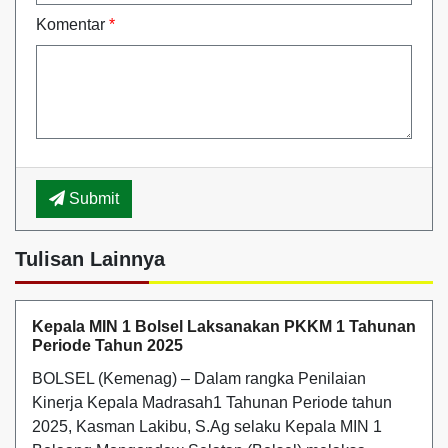
Komentar
*
Submit
Tulisan Lainnya
Kepala MIN 1 Bolsel Laksanakan PKKM 1 Tahunan
Periode Tahun 2025
BOLSEL (Kemenag) – Dalam rangka Penilaian
Kinerja Kepala Madrasah1 Tahunan Periode tahun
2025, Kasman Lakibu, S.Ag selaku Kepala MIN 1