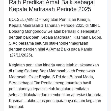
Raih Predikat Amat Baik sebagai
Kepala Madrasah Periode 2025
BOLSEL (MIN 1) – Kegiatan Penilaian Kinerja
Kepala Madrasah 1 Tahunan Periode 2025 di MIN 1
Bolaang Mongondow Selatan berhasil diselesaikan
dengan baik oleh Kepala Madrasah, Kasman Lakibu,
S.Ag bersama seluruh stakeholder madrasah
dengan peroleh nilai A (Amat Baik) pada Kamis
(27/11/2025).
Kegiatan penilaian kinerja yang telah dilaksanakan
di ruang Gedung Baru Madrasah oleh Pengawas
Madrasah, Okter Engka, S.Pd dan Bunsal Mada,
S.Ag sebagai Tim Penilai mengumumkan hasil
penilaiannya tepat setelah kegiatan penilaian
selesai dilakukan dan memberikan apresiasi kepada
Kasman Lakibu atas pencapaiannya dalam kegiatan
tersebut.