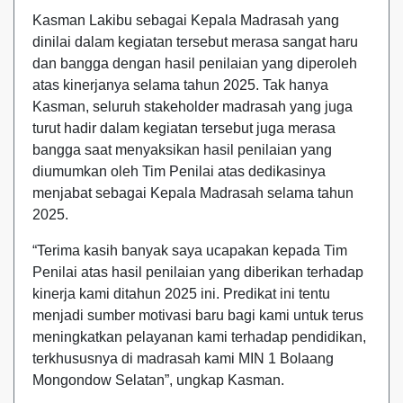
Kasman Lakibu sebagai Kepala Madrasah yang
dinilai dalam kegiatan tersebut merasa sangat haru
dan bangga dengan hasil penilaian yang diperoleh
atas kinerjanya selama tahun 2025. Tak hanya
Kasman, seluruh stakeholder madrasah yang juga
turut hadir dalam kegiatan tersebut juga merasa
bangga saat menyaksikan hasil penilaian yang
diumumkan oleh Tim Penilai atas dedikasinya
menjabat sebagai Kepala Madrasah selama tahun
2025.
“Terima kasih banyak saya ucapakan kepada Tim
Penilai atas hasil penilaian yang diberikan terhadap
kinerja kami ditahun 2025 ini. Predikat ini tentu
menjadi sumber motivasi baru bagi kami untuk terus
meningkatkan pelayanan kami terhadap pendidikan,
terkhususnya di madrasah kami MIN 1 Bolaang
Mongondow Selatan”, ungkap Kasman.