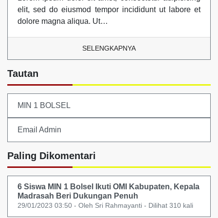
elit, sed do eiusmod tempor incididunt ut labore et
dolore magna aliqua. Ut…
SELENGKAPNYA
Tautan
MIN 1 BOLSEL
Email Admin
Paling Dikomentari
6 Siswa MIN 1 Bolsel Ikuti OMI Kabupaten, Kepala
Madrasah Beri Dukungan Penuh
29/01/2023 03:50 - Oleh Sri Rahmayanti - Dilihat 310 kali