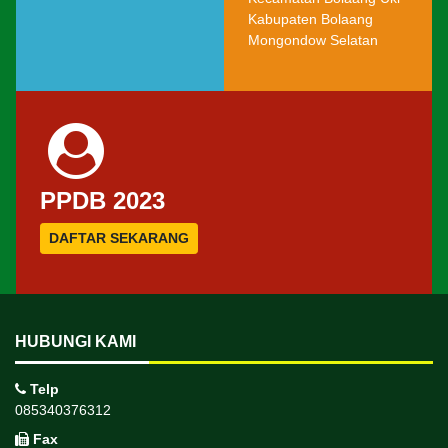
Kabupaten Bolaang
Mongondow Selatan
PPDB 2023
DAFTAR SEKARANG
HUBUNGI KAMI
Telp
085340376312
Fax